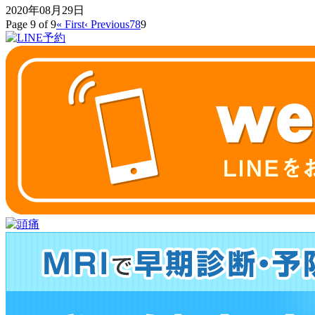
2020年08月29日
Page 9 of 9
« First
‹ Previous
7
8
9