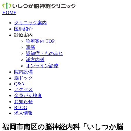
HOME
クリニック案内
医師紹介
診療案内
診療案内 TOP
頭痛
認知症・もの忘れ
漢方内科
オンライン診療
院内設備
脳ドック
Q&A
アクセス
全身がん検査
お知らせ
BLOG
求人情報
福岡市南区の脳神経内科「いしつか脳