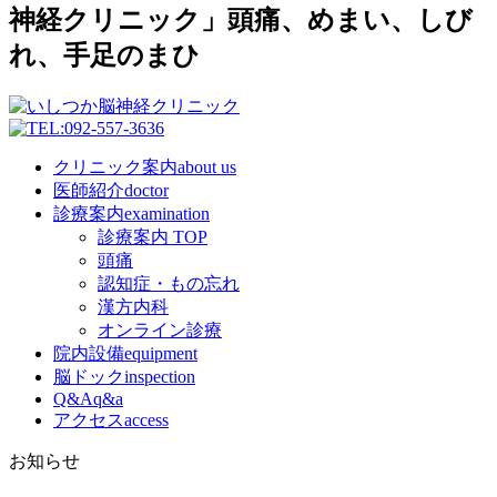
神経クリニック」頭痛、めまい、しび
れ、手足のまひ
クリニック案内
about us
医師紹介
doctor
診療案内
examination
診療案内 TOP
頭痛
認知症・もの忘れ
漢方内科
オンライン診療
院内設備
equipment
脳ドック
inspection
Q&A
q&a
アクセス
access
お知らせ