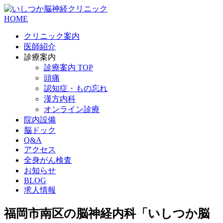
HOME
クリニック案内
医師紹介
診療案内
診療案内 TOP
頭痛
認知症・もの忘れ
漢方内科
オンライン診療
院内設備
脳ドック
Q&A
アクセス
全身がん検査
お知らせ
BLOG
求人情報
福岡市南区の脳神経内科「いしつか脳