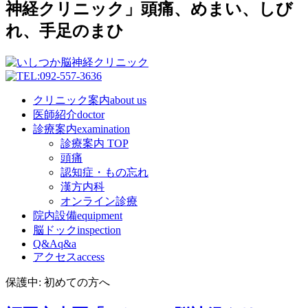
神経クリニック」頭痛、めまい、しび
れ、手足のまひ
クリニック案内
about us
医師紹介
doctor
診療案内
examination
診療案内 TOP
頭痛
認知症・もの忘れ
漢方内科
オンライン診療
院内設備
equipment
脳ドック
inspection
Q&A
q&a
アクセス
access
保護中: 初めての方へ